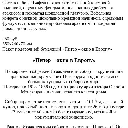
Состав набора: Вафельная конфета с нежной кремовой
начинкой, с цельным фундуком, посыпанная дробленым
арахисом и покрытая шоколадной глазурью. Вафельная
конфета с нежной шоколадно-кремовой начинкой, с цельным
фундуком, посыпанная дробленым арахисом и покрытая
шоколадной глазурью.
250
руб.
350х240х70
мм
Пакет подарочный бумажный «Питер – окно в Европу»
«Питер – окно в Европу»
На картине изображен Исаакиевский собор — крупнейший
православный храм Санкт-Петербурга и один из самых
больших купольных соборов в мире.
Построен в 1818–1858 годах по проекту архитектора Огюста
Монферрана в стиле позднего классицизма.
Собор поражает величием: его высота — 101,5 м, а главный
купол, покрытый чистым золотом, достигает 26 м в диаметре.
Внутреннее убранство богато мрамором, мозаикой и
монументальной живописью.
Рядом с Исаакиевским собором – памятник Николаю I. Он